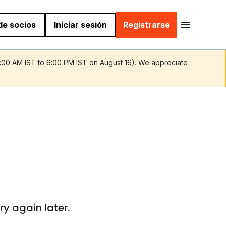
 de socios
Iniciar sesión
Registrarse
9:00 AM IST to 6:00 PM IST on August 16). We appreciate
ry again later.