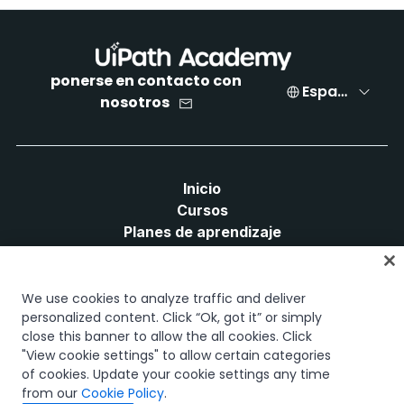
ponerse en contacto con
Español
nosotros
Inicio
Cursos
Planes de aprendizaje
Trayectorias profesionales
Certificaciones
Recursos
We use cookies to analyze traffic and deliver
personalized content. Click “Ok, got it” or simply
close this banner to allow the all cookies. Click
"View cookie settings" to allow certain categories
of cookies. Update your cookie settings any time
Conectemos
from our
Cookie Policy
.