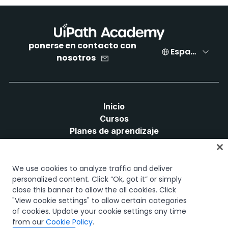
ponerse en contacto con
Español
nosotros
Inicio
Cursos
Planes de aprendizaje
Trayectorias profesionales
Certificaciones
Recursos
We use cookies to analyze traffic and deliver
personalized content. Click “Ok, got it” or simply
close this banner to allow the all cookies. Click
"View cookie settings" to allow certain categories
of cookies. Update your cookie settings any time
Conectemos
from our
Cookie Policy
.