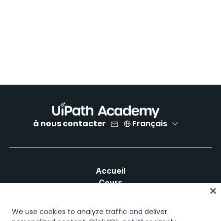
à nous contacter
Français
Accueil
Cours
Plans d'apprentissage
Parcours professionnels
We use cookies to analyze traffic and deliver
Certifications