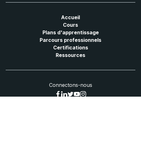
Accueil
Cours
Plans d'apprentissage
Parcours professionnels
Certifications
Ressources
Connectons-nous
Confiance et sécurité
Conditions d'utilisation
politique de confidentialité
Politique de cookies
© 2005-2025 UiPath Tous droits réservés.