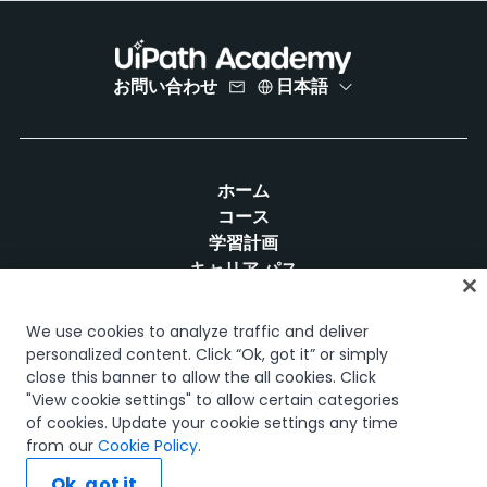
お問い合わせ
日本語
ホーム
コース
学習計画
キャリア パス
認定資格
リソース
We use cookies to analyze traffic and deliver
personalized content. Click “Ok, got it” or simply
close this banner to allow the all cookies. Click
"View cookie settings" to allow certain categories
of cookies. Update your cookie settings any time
SNS
from our
Cookie Policy
.
Ok, got it