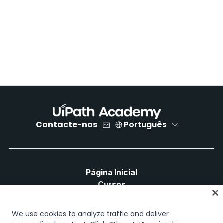
Contacte-nos
Português
Página Inicial
Cursos
Planos de Aprendizagem
Caminhos de Carreira
We use cookies to analyze traffic and deliver
Certificações