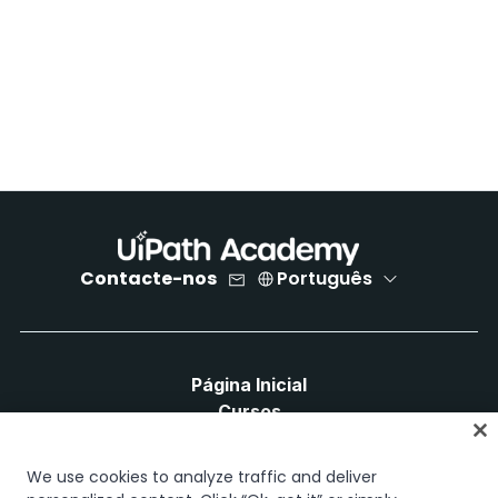
Contacte-nos
Português
Página Inicial
Cursos
Planos de Aprendizagem
Caminhos de Carreira
We use cookies to analyze traffic and deliver
Certificações