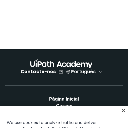
Contacte-nos
Português
Página Inicial
Cursos
Planos de Aprendizagem
Caminhos de Carreira
We use cookies to analyze traffic and deliver
Certificações