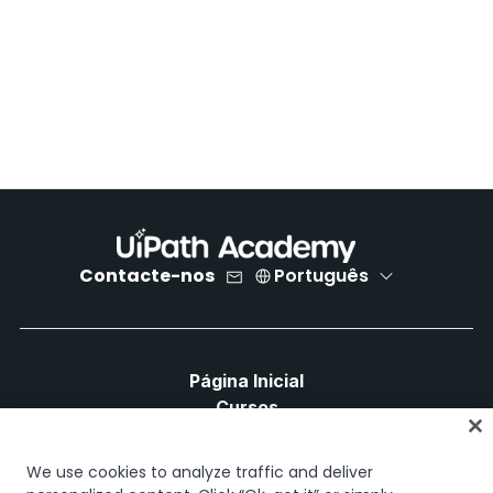
Contacte-nos
Português
Página Inicial
Cursos
Planos de Aprendizagem
Caminhos de Carreira
We use cookies to analyze traffic and deliver
Certificações