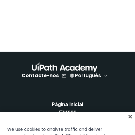
Contacte-nos
Português
Página Inicial
Cursos
Planos de Aprendizagem
Caminhos de Carreira
We use cookies to analyze traffic and deliver
Certificações