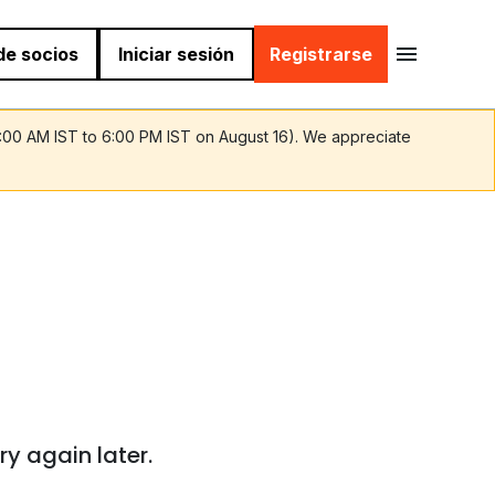
 de socios
Iniciar sesión
Registrarse
9:00 AM IST to 6:00 PM IST on August 16). We appreciate
ry again later.