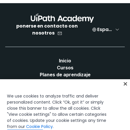
ponerse en contacto con
Español
nosotros
Inicio
Cursos
Planes de aprendizaje
Trayectorias profesionales
Certificaciones
Recursos
We use cookies to analyze traffic and deliver
personalized content. Click “Ok, got it” or simply
close this banner to allow the all cookies. Click
"View cookie settings" to allow certain categories
of cookies. Update your cookie settings any time
Conectemos
from our
Cookie Policy
.