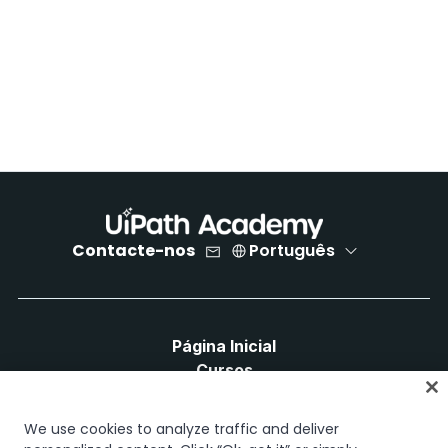
Contacte-nos
Português
Página Inicial
Cursos
Planos de Aprendizagem
Caminhos de Carreira
We use cookies to analyze traffic and deliver
Certificações