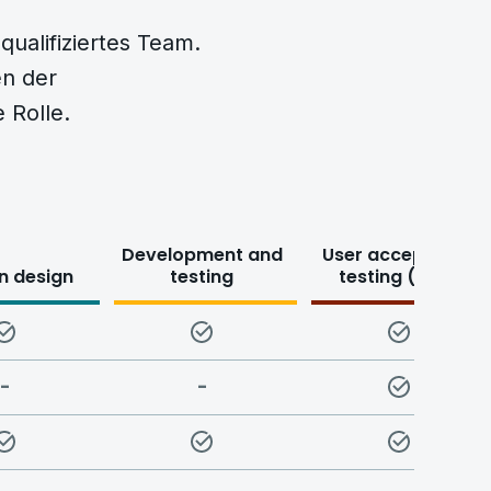
qualifiziertes Team.
en der
 Rolle.
Development and
User acceptance
n design
testing
testing (UAT)
-
-