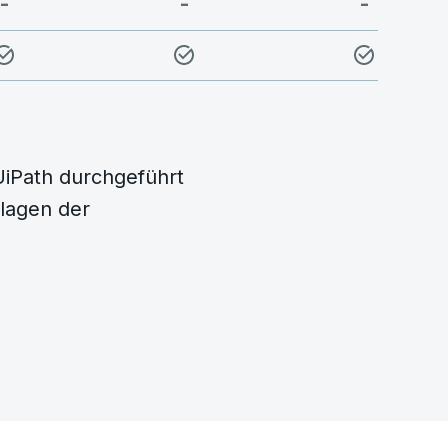
-
-
-
UiPath durchgeführt
lagen der