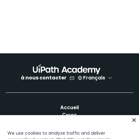
à nous contacter
Français
Accueil
Cours
Plans d'apprentissage
Parcours professionnels
We use cookies to analyze traffic and deliver
Certifications