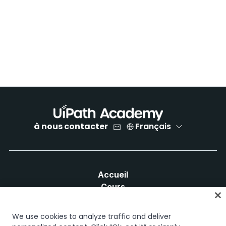
à nous contacter
Français
Accueil
Cours
Plans d'apprentissage
Parcours professionnels
We use cookies to analyze traffic and deliver
Certifications