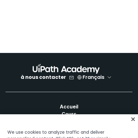
à nous contacter
Français
Accueil
Cours
Plans d'apprentissage
Parcours professionnels
We use cookies to analyze traffic and deliver
Certifications