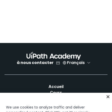
à nous contacter
Français
Accueil
Cours
Plans d'apprentissage
Parcours professionnels
We use cookies to analyze traffic and deliver
Certifications